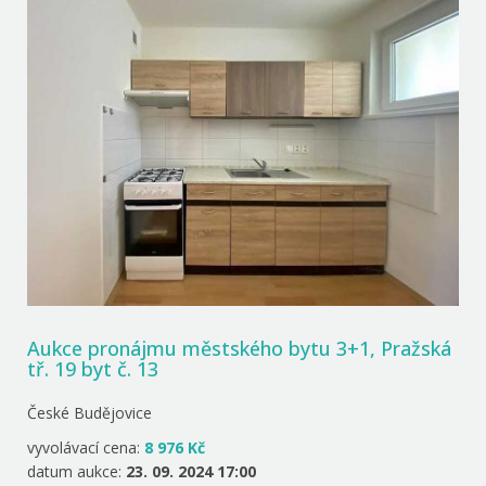
Aukce pronájmu městského bytu 3+1, Pražská
tř. 19 byt č. 13
České Budějovice
vyvolávací cena:
8 976 Kč
datum aukce:
23. 09. 2024 17:00