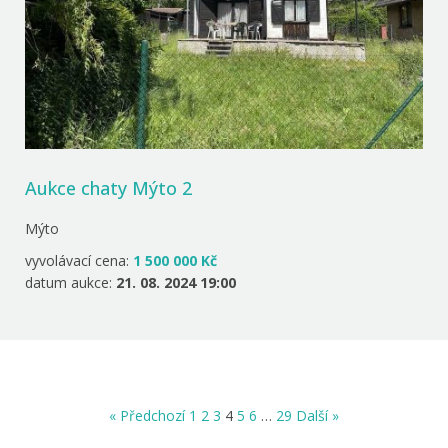
Aukce chaty Mýto 2
Mýto
vyvolávací cena:
1 500 000 Kč
datum aukce:
21. 08. 2024 19:00
« Předchozí
1
2
3
4
5
6
…
29
Další »