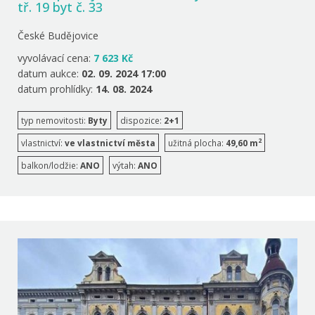
tř. 19 byt č. 33
České Budějovice
vyvolávací cena:
7 623 Kč
datum aukce:
02. 09. 2024 17:00
datum prohlídky:
14. 08. 2024
typ nemovitosti:
Byty
dispozice:
2+1
2
vlastnictví:
ve vlastnictví města
užitná plocha:
49,60 m
balkon/lodžie:
ANO
výtah:
ANO