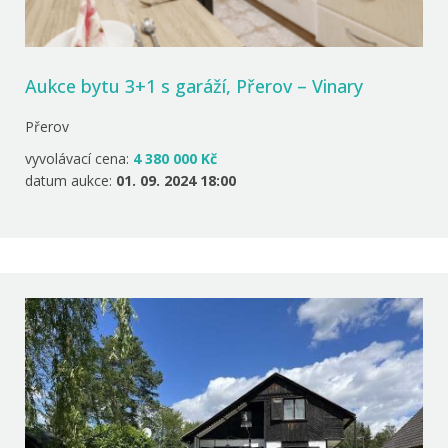
Aukce bytu 3+1 s garáží, Přerov – Vinary
Přerov
vyvolávací cena:
4 380 000 Kč
datum aukce:
01. 09. 2024 18:00