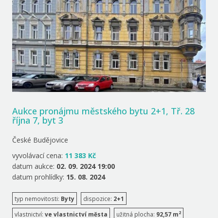
Aukce pronájmu městského bytu 2+1, Tř. 28
října 7, byt 3
České Budějovice
vyvolávací cena:
11 383 Kč
datum aukce:
02. 09. 2024 19:00
datum prohlídky:
15. 08. 2024
typ nemovitosti:
Byty
dispozice:
2+1
2
vlastnictví:
ve vlastnictví města
užitná plocha:
92,57 m