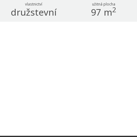
vlastnictví
užitná plocha
2
družstevní
97 m