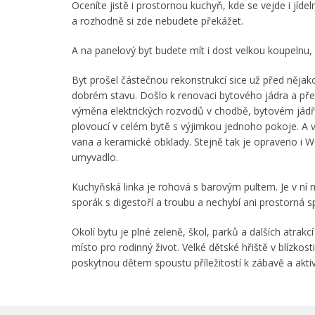
Oceníte jistě i prostornou kuchyň, kde se vejde i jíde
a rozhodně si zde nebudete překážet.
A na panelový byt budete mít i dost velkou koupelnu
Byt prošel částečnou rekonstrukcí sice už před nějako
dobrém stavu. Došlo k renovaci bytového jádra a pře
výměna elektrických rozvodů v chodbě, bytovém jádř
plovoucí v celém bytě s výjimkou jednoho pokoje. A 
vana a keramické obklady. Stejně tak je opraveno i W
umyvadlo.
Kuchyňská linka je rohová s barovým pultem. Je v ní m
sporák s digestoří a troubu a nechybí ani prostorná sp
Okolí bytu je plné zeleně, škol, parků a dalších atrakcí
místo pro rodinný život. Velké dětské hřiště v blízkos
poskytnou dětem spoustu příležitostí k zábavě a akti