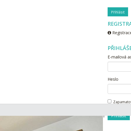
Přihlásit
REGISTR
Registrace
PŘIHLÁŠ
E-mailová a
Heslo
Zapamato
Přihlásit
TÍ
PRO MAKLÉŘE
PRIVÁTNÍ AUKCE
KONTAKTY