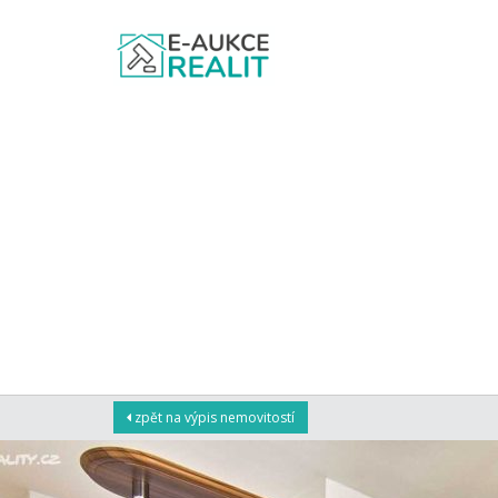
zpět na výpis nemovitostí
NABÍDKA NEMOVITOS