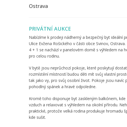
Ostrava
PRIVÁTNÍ AUKCE
Nabízíme k prodeji nádherný a bezpečný byt ideální p
Ulice Evžena Rošického v části obce Svinov, Ostrava. 
4 + 1 se nachází v panelovém domě s výhledem na hor
pro celou rodinu.
V bytě jsou neprůchozí pokoje, které poskytují dosta
rozmístění místností budou děti mít svůj vlastní prost
tak jako vy, pro svůj osobní život. Pokoje jsou navíc p
pohodlný spánek a hravé odpoledne.
Kromě toho disponuje byt zaskleným balkónem, kde 
vzduch a relaxovat s výhledem na okolní přírodu. Nehl
praktické, protože velká rodina produkuje hromadu š
kde sušit.