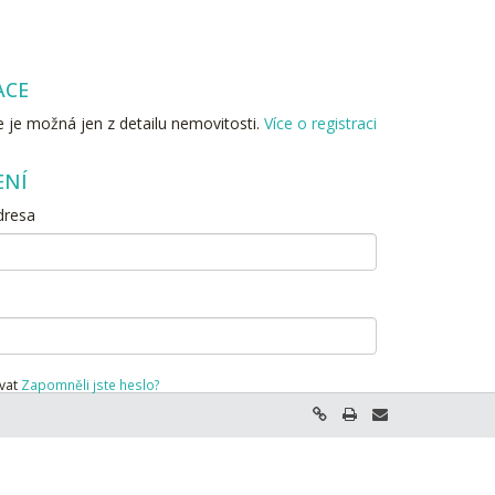
ACE
 je možná jen z detailu nemovitosti.
Více o registraci
ENÍ
dresa
vat
Zapomněli jste heslo?