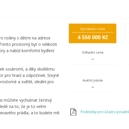
Vyvolávací cena
4 550 000 Kč
ro rodiny s dětmi na adrese
Tento prostorný byt o velikosti
y a nabízí komfortní bydlení
Odhadní cena
–
tek soukromí, a díky skvělému
or pro hraní a odpočinek. Stejně
Aukční jistota
rostorné a světlé, ideální pro
–
si můžete vychutnat čerstvý
edě na to, že je to velmi
Podmínky pro účast v privátní
pinavého prádla, a to budete mít