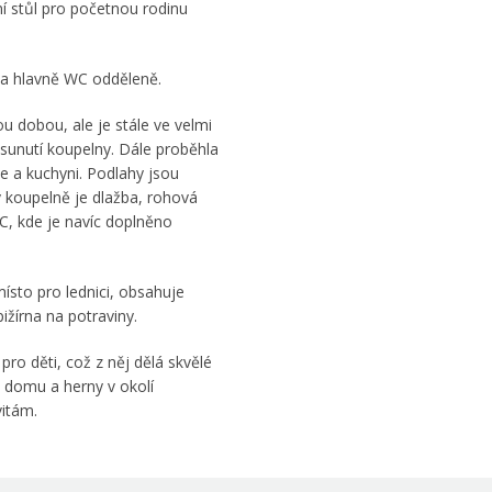
lní stůl pro početnou rodinu
, a hlavně WC odděleně.
u dobou, ale je stále ve velmi
sunutí koupelny. Dále proběhla
e a kuchyni. Podlahy jsou
v koupelně je dlažba, rohová
C, kde je navíc doplněno
ísto pro lednici, obsahuje
ižírna na potraviny.
 pro děti, což z něj dělá skvělé
ti domu a herny v okolí
vitám.