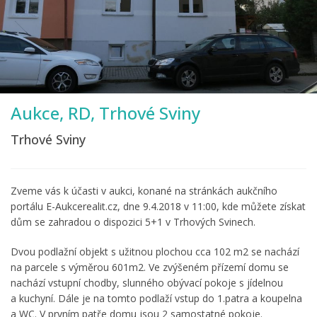
Aukce, RD, Trhové Sviny
Trhové Sviny
Zveme vás k účasti v aukci, konané na stránkách aukčního
portálu E-Aukcerealit.cz, dne 9.4.2018 v 11:00, kde můžete získat
dům se zahradou o dispozici 5+1 v Trhových Svinech.
Dvou podlažní objekt s užitnou plochou cca 102 m2 se nachází
na parcele s výměrou 601m2. Ve zvýšeném přízemí domu se
nachází vstupní chodby, slunného obývací pokoje s jídelnou
a kuchyní. Dále je na tomto podlaží vstup do 1.patra a koupelna
a WC. V prvním patře domu jsou 2 samostatné pokoje.