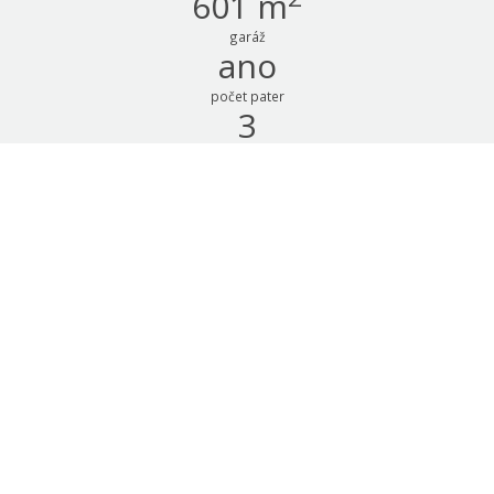
601 m
garáž
ano
počet pater
3