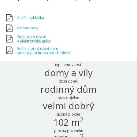
Aukční vyhláška
Odhad ceny
Smlouva o účasti
v elektronické aukci
Sdělení před uzavřením
smlouvy (ochrana spotřebitele)
typ nemovitosti
domy a vily
druh domu
rodinný dům
stav objektu
velmi dobrý
užitná plocha
2
102 m
plocha pozemku
2