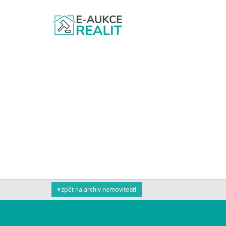
zpět na archiv nemovitostí
NABÍDKA NEMOVITOS