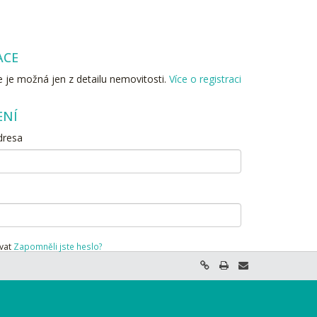
ACE
 je možná jen z detailu nemovitosti.
Více o registraci
ENÍ
dresa
vat
Zapomněli jste heslo?