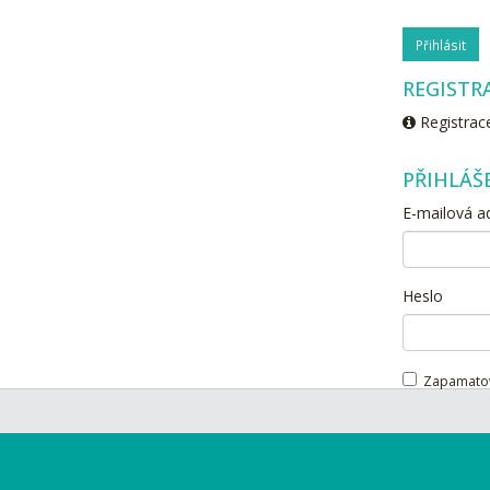
Přihlásit
REGISTR
Registrace
PŘIHLÁŠ
E-mailová a
Heslo
Zapamato
Přihlásit
TÍ
PRO MAKLÉŘE
PRIVÁTNÍ AUKCE
KONTAKTY